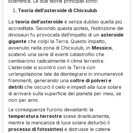
scientifica. Le due teorie principali sono:
Teoria dell’asteroide di Chicxulub
La
teoria dell’asteroide
è senza dubbio quella più
accreditata. Secondo questa ipotesi, l’estinzione dei
dinosauri fu provocata dall’impatto di un
asteroide
gigante
che colpì la Terra. Questo impatto,
avvenuto nella zona di Chicxulub, in
Messico
,
scatenò una serie di eventi catastrofici che
cambiarono radicalmente il clima terrestre.
L’asteroide si scontrò con la Terra con
un’angolazione tale da disintegrarsi in innumerevoli
frammenti, generando una
coltre di polveri e
detriti
che oscurò il cielo e impedì alla luce solare
di arrivare sulla superficie del pianeta per mesi, se
non per anni.
Le conseguenze furono devastanti: la
temperatura terrestre
scese drasticamente,
mentre la mancanza di luce solare disturbò il
processo di fotosintesi
e distrusse le catene