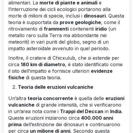
alimentari. La
morte di piante e animali
e
l’interruzione dei cicli ecologici portarono alla
morte di milioni di specie, inclusi i
dinosauri
. Questa
teoria è supportata da
prove geologiche
, come il
ritrovamento di
frammenti
contenenti
iridio
(un
metallo raro sulla Terra ma abbondante nei
meteoriti) in vari punti del globo, segno di un
impatto asteroidale avvenuto in quel periodo.
Inoltre, il cratere di Chicxulub, che si estende per
circa
180 km di diametro
, è stato identificato come
il sito dell’impatto e fornisce ulteriori
evidenze
fisiche
di questa teoria.
Teoria delle eruzioni vulcaniche
Un’altra
teoria concorrente
è quella delle
eruzioni
vulcaniche
di grande intensità, che si verificarono
in un’area nota come i
Trappi del Deccan
in
India
.
Queste eruzioni iniziarono circa
400.000 anni
prima
dell’estinzione dei dinosauri e continuarono
per circa
un milione di anni
. Secondo questa