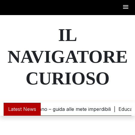
Skip
to
IL
content
NAVIGATORE
CURIOSO
incontra l’oceano – guida alle mete imperdibili |
Latest News
Educazione