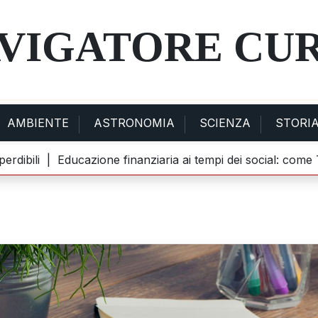
AVIGATORE CU
AMBIENTE
ASTRONOMIA
SCIENZA
STORI
bili |
Educazione finanziaria ai tempi dei social: come TikT