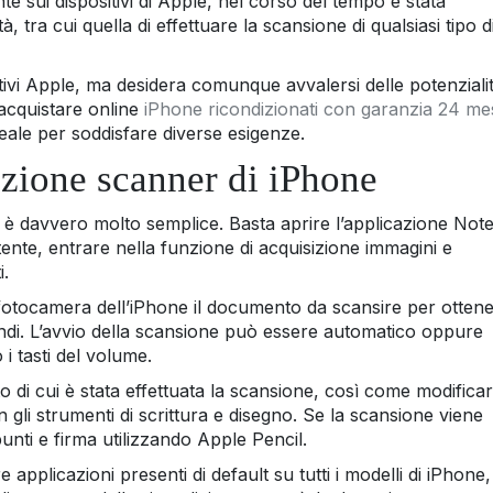
e sui dispositivi di Apple, nel corso del tempo è stata
 tra cui quella di effettuare la scansione di qualsiasi tipo d
tivi Apple, ma desidera comunque avvalersi delle potenzialit
i acquistare online
iPhone ricondizionati con garanzia 24 me
 ideale per soddisfare diverse esigenze.
nzione scanner di iPhone
 è davvero molto semplice. Basta aprire l’applicazione Note
tente, entrare nella funzione di acquisizione immagini e
i.
fotocamera dell’iPhone il documento da scansire per otten
ondi. L’avvio della scansione può essere automatico oppure
 i tasti del volume.
o di cui è stata effettuata la scansione, così come modificar
 gli strumenti di scrittura e disegno. Se la scansione viene
unti e firma utilizzando Apple Pencil.
 applicazioni presenti di default su tutti i modelli di iPhone,