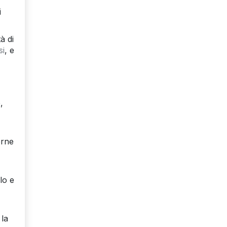
i
à di
si
, e
,
erne
lo e
 la