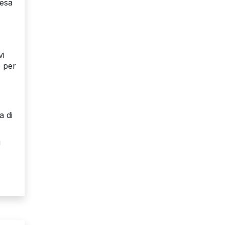
pesa
vi
e per
a di
i