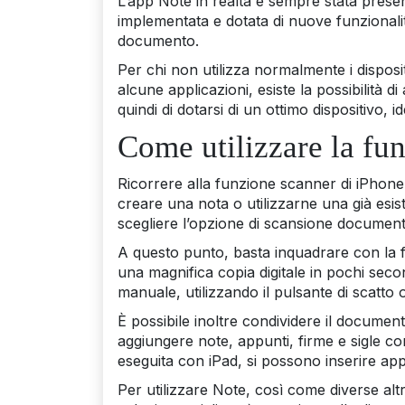
L’app Note in realtà è sempre stata present
implementata e dotata di nuove funzionalità,
documento.
Per chi non utilizza normalmente i disposi
alcune applicazioni, esiste la possibilità d
quindi di dotarsi di un ottimo dispositivo,
Come utilizzare la fu
Ricorrere alla funzione scanner di iPhone
creare una nota o utilizzarne una già esis
scegliere l’opzione di scansione document
A questo punto, basta inquadrare con la 
una magnifica copia digitale in pochi sec
manuale, utilizzando il pulsante di scatto o
È possibile inoltre condividere il document
aggiungere note, appunti, firme e sigle con
eseguita con iPad, si possono inserire app
Per utilizzare Note, così come diverse altre