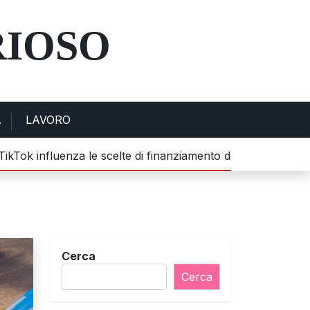
RIOSO
A
LAVORO
ok influenza le scelte di finanziamento dei giovani |
Scopert
Cerca
Cerca