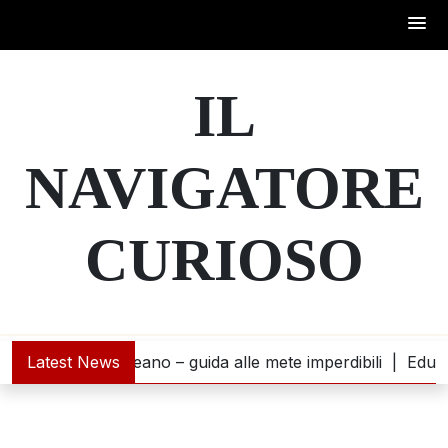
Skip
to
IL
content
NAVIGATORE
CURIOSO
na incontra l’oceano – guida alle mete imperdibili |
Latest News
Educazi