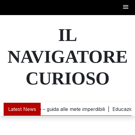
Skip
to
IL
content
NAVIGATORE
CURIOSO
tra l’oceano – guida alle mete imperdibili |
Latest News
Educazione fina