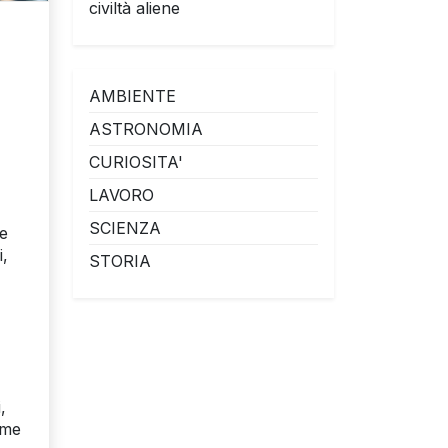
civiltà aliene
AMBIENTE
ASTRONOMIA
CURIOSITA'
LAVORO
SCIENZA
le
i,
STORIA
,
ome