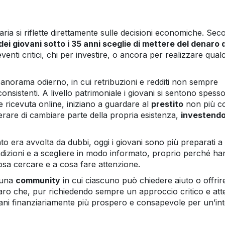
ia si riflette direttamente sulle decisioni economiche. Se
ei giovani sotto i 35 anni sceglie di mettere del denaro 
eventi critici, chi per investire, o ancora per realizzare qua
anorama odierno, in cui retribuzioni e redditi non sempre
nsistenti. A livello patrimoniale i giovani si sentono spess
e ricevuta online, iniziano a guardare al
prestito
non più c
are di cambiare parte della propria esistenza,
investend
to era avvolta da dubbi, oggi i giovani sono più preparati a
dizioni e a scegliere in modo informato, proprio perché h
sa cercare e a cosa fare attenzione.
o una
community
in cui ciascuno può chiedere aiuto o offrire
naro che, pur richiedendo sempre un approccio critico e att
omani finanziariamente più prospero e consapevole per un’in