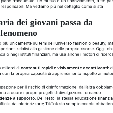
 piano d’accumulo, un mutuo o un finanziamento, tutto pe
 responsabili. Ma vediamo più nel dettaglio come si sta
aria dei giovani passa da
l fenomeno
o più unicamente su temi dell’universo fashion o beauty, m
tanti relativi alla gestione delle proprie risorse. Oggi, chi
 o negli istituti finanziari, ma usa anche i motori di ricerca
miliardi di
contenuti rapidi e visivamente accattivanti
: c
inea con la propria capacità di apprendimento rispetto ai meto
azione per il rischio di disinformazione, dall’altra dobbia
no a cuore i propri progetti di divulgazione, creando
videnze a supporto
. Del resto, la stessa educazione finanzia
ficile da interiorizzare; TikTok sta semplicemente abbatte