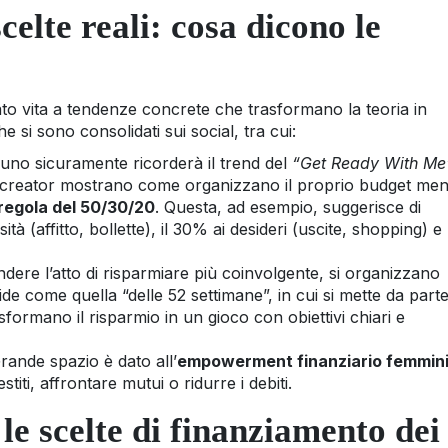
scelte reali: cosa dicono le
to vita a tendenze concrete che trasformano la teoria in
e si sono consolidati sui social, tra cui:
no sicuramente ricorderà il trend del
“Get Ready With Me
 I creator mostrano come organizzano il proprio budget mens
regola del 50/30/20
. Questa, ad esempio, suggerisce di
ità (affitto, bollette), il 30% ai desideri (uscite, shopping) e
dere l’atto di risparmiare più coinvolgente, si organizzano
fide come quella “delle 52 settimane”, in cui si mette da part
formano il risparmio in un gioco con obiettivi chiari e
ande spazio è dato all’
empowerment finanziario femmini
titi, affrontare mutui o ridurre i debiti.
e scelte di finanziamento dei