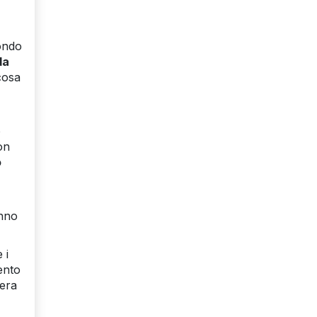
condo
da
lcosa
o
on
o
anno
 i
ento
tera