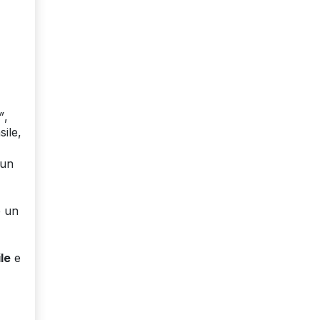
”
,
ile,
 un
e un
le
e