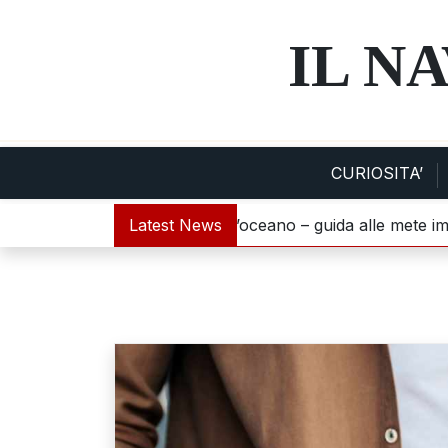
Skip
to
IL N
content
CURIOSITA’
: dove la savana incontra l’oceano – guida alle mete imperd
Latest News