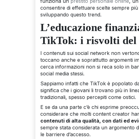
funziona un
prestito personale online
, un
consentire di effettuare scelte sempre più
sviluppando questo trend.
L’educazione finanzi
TikTok: i risvolti de
I contenuti sui social network non verton
toccano anche e soprattutto argomenti impor
cerca informazioni non si reca solo in banca
social media stessi.
Sappiamo infatti che TikTok è popolato da 
significa che i giovani li trovano più in l
tradizionali, spesso percepiti come ostici.
E se da una parte c’è chi esprime preoccup
considerare che molti content creator han
contenuti di alta qualità, con dati ed e
sempre stata considerata un argomento dif
le barriere d’accesso.