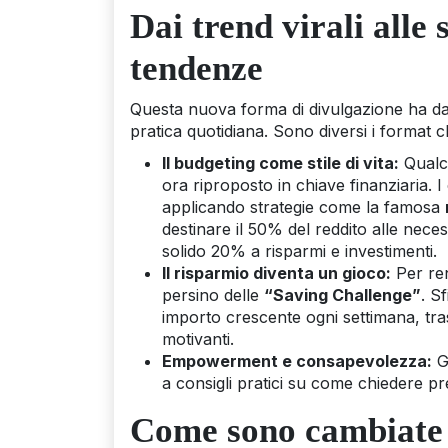
Dai trend virali alle 
tendenze
Questa nuova forma di divulgazione ha da
pratica quotidiana. Sono diversi i format ch
Il budgeting come stile di vita:
Qualcu
ora riproposto in chiave finanziaria.
applicando strategie come la famosa
destinare il 50% del reddito alle necess
solido 20% a risparmi e investimenti.
Il risparmio diventa un gioco:
Per ren
persino delle
“Saving Challenge”
. S
importo crescente ogni settimana, tras
motivanti.
Empowerment e consapevolezza:
Gr
a consigli pratici su come chiedere pres
Come sono cambiate l