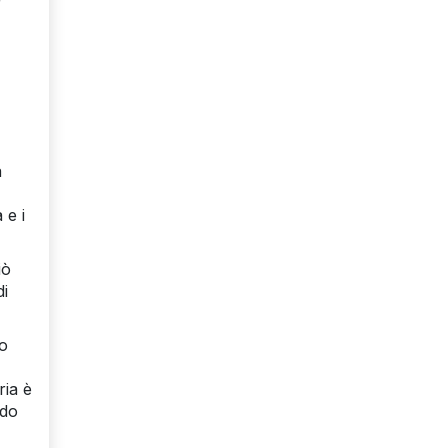
r
a
 e i
iò
di
mo
ria è
ndo