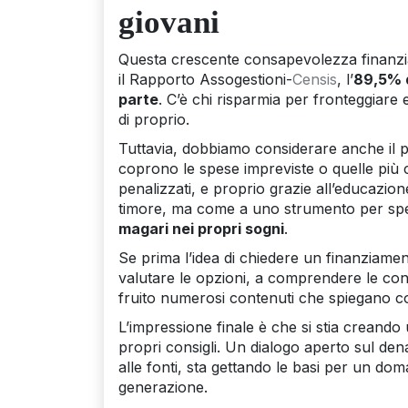
giovani
Questa crescente consapevolezza finanziar
il Rapporto Assogestioni-
Censis
, l’
89,5% d
parte
. C’è chi risparmia per fronteggiare 
di proprio.
Tuttavia, dobbiamo considerare anche il p
coprono le spese impreviste o quelle più co
penalizzati, e proprio grazie all’educazion
timore, ma come a uno strumento per sper
magari nei propri sogni
.
Se prima l’idea di chiedere un finanziamen
valutare le opzioni, a comprendere le con
fruito numerosi contenuti che spiegano co
L’impressione finale è che si stia creand
propri consigli. Un dialogo aperto sul de
alle fonti, sta gettando le basi per un d
generazione.