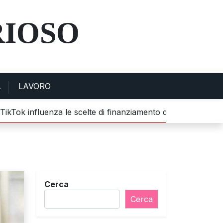
RIOSO
A
LAVORO
ok influenza le scelte di finanziamento dei giovani |
Scoper
Cerca
Cerca