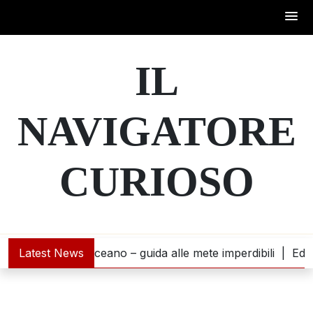
Skip
to
IL
content
NAVIGATORE
CURIOSO
ana incontra l’oceano – guida alle mete imperdibili |
Latest News
Educaz