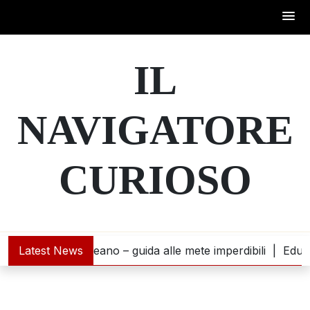
Skip
to
IL
content
NAVIGATORE
CURIOSO
na incontra l’oceano – guida alle mete imperdibili |
Latest News
Educazi