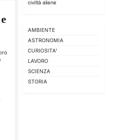
civiltà aliene
 e
AMBIENTE
ASTRONOMIA
CURIOSITA'
loro
a
LAVORO
SCIENZA
STORIA
i