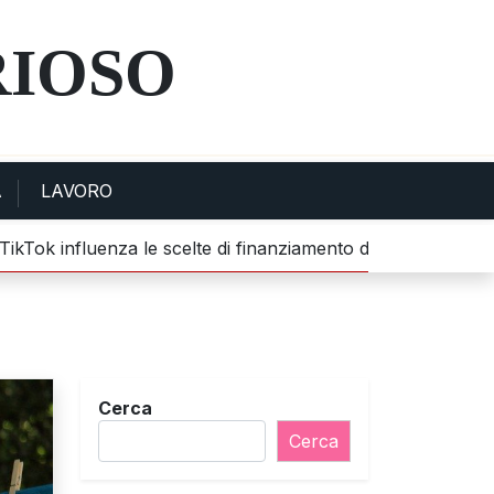
RIOSO
A
LAVORO
k influenza le scelte di finanziamento dei giovani |
Scoperte
Cerca
Cerca