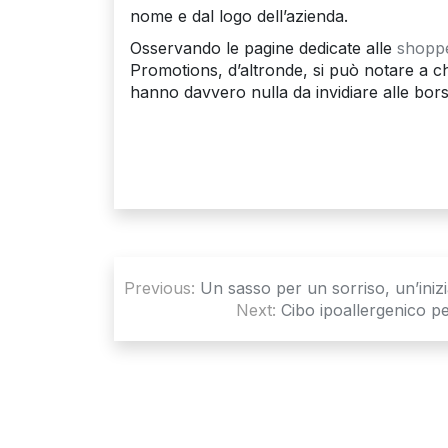
nome e dal logo dell’azienda.
Osservando le pagine dedicate alle
shoppe
Promotions, d’altronde, si può notare a ch
hanno davvero nulla da invidiare alle bor
Navigazione
Previous:
Un sasso per un sorriso, un’inizia
articoli
Next:
Cibo ipoallergenico per