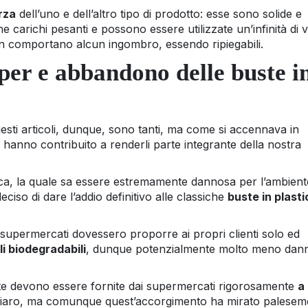
orza
dell’uno e dell’altro tipo di prodotto: esse sono solide e
arichi pesanti e possono essere utilizzate un’infinità di v
n comportano alcun ingombro, essendo ripiegabili.
per e abbandono delle buste i
esti articoli, dunque, sono tanti, ma come si accennava in
 hanno contribuito a renderli parte integrante della nostra
ica, la quale sa essere estremamente dannosa per l’ambient
deciso di dare l’addio definitivo alle classiche
buste in plasti
 i supermercati dovessero proporre ai propri clienti solo ed
li biodegradabili
, dunque potenzialmente molto meno dan
ste devono essere fornite dai supermercati rigorosamente
a
ia chiaro, ma comunque quest’accorgimento ha mirato palese