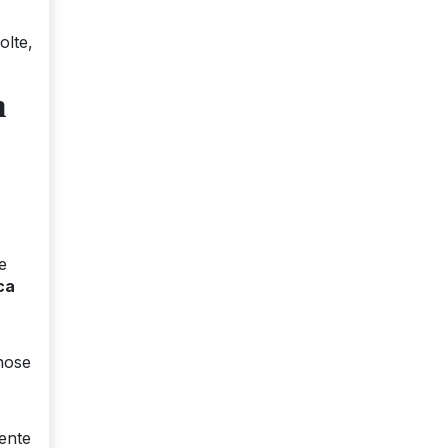
olte,
n
e
ca
nose
mente