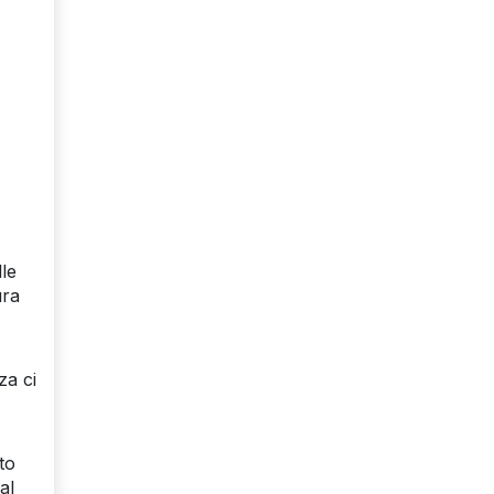
lle
ura
za ci
to
al