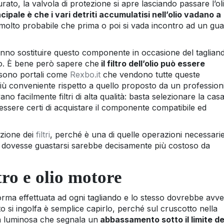
tturato, la valvola di protezione si apre lasciando passare l’ol
incipale è che i vari detriti accumulatisi nell’olio vadano a
molto probabile che prima o poi si vada incontro ad un gua
no sostituire questo componente in occasione del taglian
o. È bene però sapere che
il filtro dell’olio può essere
i sono portali come
Rexbo.it
che vendono tutte queste
 conveniente rispetto a quello proposto da un professioni
no facilmente filtri di alta qualità: basta selezionare la cas
 essere certi di acquistare il componente compatibile ed
uzione dei
filtri
, perché è una di quelle operazioni necessari
o dovesse guastarsi sarebbe decisamente più costoso da
tro e olio motore
norma effettuata ad ogni tagliando e lo stesso dovrebbe avve
o si ingolfa è semplice capirlo, perché sul cruscotto nella
ia luminosa che segnala un
abbassamento sotto il limite de