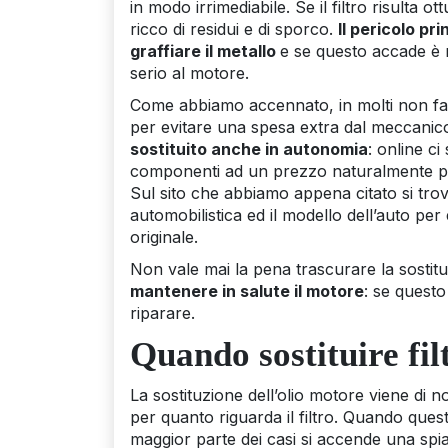
in modo irrimediabile. Se il filtro risulta o
ricco di residui e di sporco.
Il pericolo pr
graffiare il metallo
e se questo accade è 
serio al motore.
Come abbiamo accennato, in molti non fan
per evitare una spesa extra dal meccanic
sostituito anche in autonomia
: online c
componenti ad un prezzo naturalmente più
Sul sito che abbiamo appena citato si trova
automobilistica ed il modello dell’auto per
originale.
Non vale mai la pena trascurare la sostit
mantenere in salute il motore
: se quest
riparare.
Quando sostituire fil
La sostituzione dell’olio motore viene di 
per quanto riguarda il filtro. Quando quest
maggior parte dei casi si accende una sp