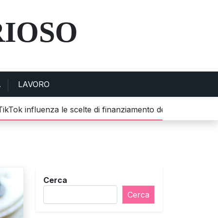
RIOSO
A
LAVORO
k influenza le scelte di finanziamento dei giovani |
Scoperte
Cerca
Cerca