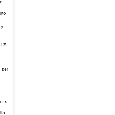
io
sto
do
sta.
a
e per
nire
lla