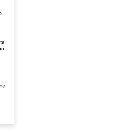
o
te
io
che