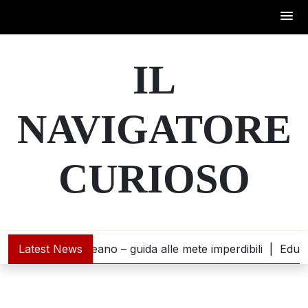
Skip
to
IL
content
NAVIGATORE
CURIOSO
na incontra l’oceano – guida alle mete imperdibili |
Latest News
Educazi