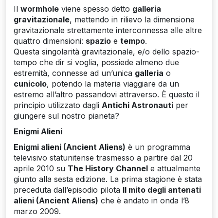
Il
wormhole
viene spesso detto
galleria
gravitazionale
, mettendo in rilievo la dimensione
gravitazionale strettamente interconnessa alle altre
quattro dimensioni:
spazio
e
tempo
.
Questa singolarità gravitazionale, e/o dello spazio-
tempo che dir si voglia, possiede almeno due
estremità, connesse ad un’unica
galleria
o
cunicolo
, potendo la materia viaggiare da un
estremo all’altro passandovi attraverso. È questo il
principio utilizzato dagli
Antichi Astronauti
per
giungere sul nostro pianeta?
Enigmi Alieni
Enigmi alieni (Ancient Aliens)
è un programma
televisivo statunitense trasmesso a partire dal 20
aprile 2010 su
The History Channel
e attualmente
giunto alla sesta edizione. La prima stagione è stata
preceduta dall’episodio pilota
Il mito degli antenati
alieni (Ancient Aliens)
che è andato in onda l’8
marzo 2009.