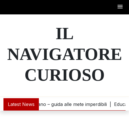
Skip
to
IL
content
NAVIGATORE
CURIOSO
incontra l’oceano – guida alle mete imperdibili |
Latest News
Educazione