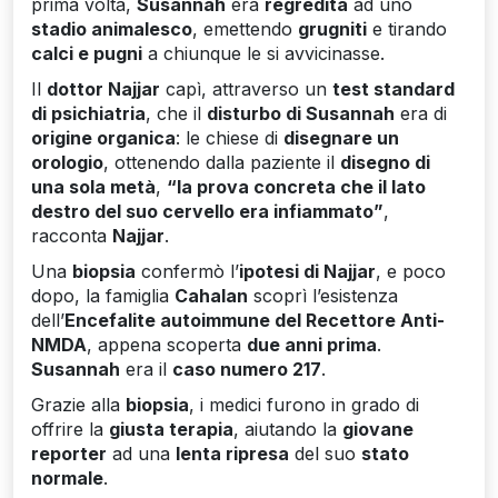
prima volta,
Susannah
era
regredita
ad uno
stadio animalesco
, emettendo
grugniti
e tirando
calci e pugni
a chiunque le si avvicinasse.
Il
dottor Najjar
capì, attraverso un
test standard
di psichiatria
, che il
disturbo di Susannah
era di
origine organica
: le chiese di
disegnare un
orologio
, ottenendo dalla paziente il
disegno di
una sola metà
,
“la prova concreta che il lato
destro del suo cervello era infiammato”
,
racconta
Najjar
.
Una
biopsia
confermò l’
ipotesi di Najjar
, e poco
dopo, la famiglia
Cahalan
scoprì l’esistenza
dell’
Encefalite autoimmune del Recettore Anti-
NMDA
, appena scoperta
due anni prima
.
Susannah
era il
caso numero 217
.
Grazie alla
biopsia
, i medici furono in grado di
offrire la
giusta terapia
, aiutando la
giovane
reporter
ad una
lenta ripresa
del suo
stato
normale
.