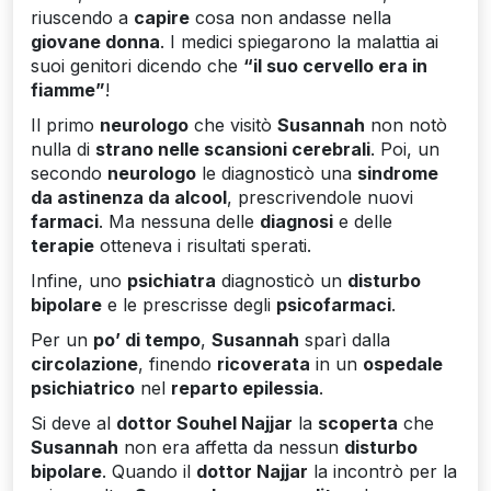
riuscendo a
capire
cosa non andasse nella
giovane donna
. I medici spiegarono la malattia ai
suoi genitori dicendo che
“il suo cervello era in
fiamme”
!
Il primo
neurologo
che visitò
Susannah
non notò
nulla di
strano nelle scansioni cerebrali
. Poi, un
secondo
neurologo
le diagnosticò una
sindrome
da astinenza da alcool
, prescrivendole nuovi
farmaci
. Ma nessuna delle
diagnosi
e delle
terapie
otteneva i risultati sperati.
Infine, uno
psichiatra
diagnosticò un
disturbo
bipolare
e le prescrisse degli
psicofarmaci
.
Per un
po’ di tempo
,
Susannah
sparì dalla
circolazione
, finendo
ricoverata
in un
ospedale
psichiatrico
nel
reparto epilessia
.
Si deve al
dottor Souhel Najjar
la
scoperta
che
Susannah
non era affetta da nessun
disturbo
bipolare
. Quando il
dottor Najjar
la incontrò per la