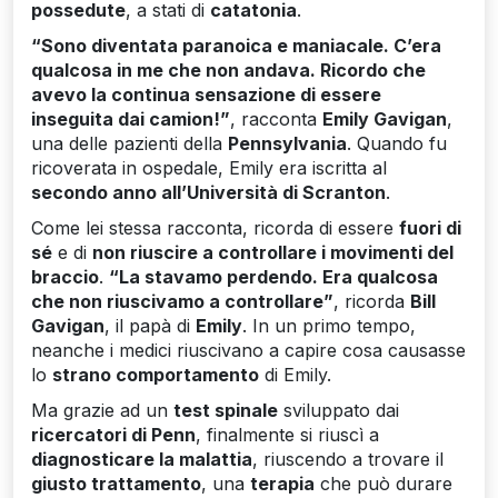
possedute
, a stati di
catatonia
.
“Sono diventata paranoica e maniacale. C’era
qualcosa in me che non andava. Ricordo che
avevo la continua sensazione di essere
inseguita dai camion!”
, racconta
Emily Gavigan
,
una delle pazienti della
Pennsylvania
. Quando fu
ricoverata in ospedale, Emily era iscritta al
secondo anno all’Università di Scranton
.
Come lei stessa racconta, ricorda di essere
fuori di
sé
e di
non riuscire a controllare i movimenti del
braccio
.
“La stavamo perdendo. Era qualcosa
che non riuscivamo a controllare”
, ricorda
Bill
Gavigan
, il papà di
Emily
. In un primo tempo,
neanche i medici riuscivano a capire cosa causasse
lo
strano comportamento
di Emily.
Ma grazie ad un
test spinale
sviluppato dai
ricercatori di Penn
, finalmente si riuscì a
diagnosticare la malattia
, riuscendo a trovare il
giusto trattamento
, una
terapia
che può durare