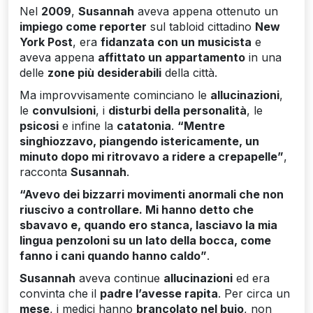
Nel
2009
,
Susannah
aveva appena ottenuto un
impiego come reporter
sul tabloid cittadino
New
York Post
, era
fidanzata con un musicista
e
aveva appena
affittato un appartamento
in una
delle
zone più desiderabili
della città.
Ma improvvisamente cominciano le
allucinazioni
,
le
convulsioni
, i
disturbi della personalità
, le
psicosi
e infine la
catatonia
.
“Mentre
singhiozzavo, piangendo istericamente, un
minuto dopo mi ritrovavo a ridere a crepapelle”
,
racconta
Susannah
.
“Avevo dei bizzarri movimenti anormali che non
riuscivo a controllare. Mi hanno detto che
sbavavo e, quando ero stanca, lasciavo la mia
lingua penzoloni su un lato della bocca, come
fanno i cani quando hanno caldo”
.
Susannah
aveva continue
allucinazioni
ed era
convinta che il
padre l’avesse rapita
. Per circa un
mese
, i medici hanno
brancolato nel buio
, non