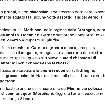
in
gruppi
, e con
dimensioni
che possono considerevolmen
almente
squadrata
, alcune volte
assottigliandosi verso la
partimento del
Morbihan
, nella regione della
Bretagna
, son
ila anni fa
, i
Menhir di Carnac
sembrano comporre un ve
 chilometro
e disposto su
più file
.
 fuori i
menhir di Carnac
è
granito chiaro
, una pietra
lta scelto il
megalito
, bisognava
trasportarlo
fino al
sito
he molto spesso questo si trovava a
molti chilometri di
ri antenati non conoscevano la ruota?
facessero scivolare le
enormi rocce
su
rulli di legno
,
 il
grasso animale
. Naturalmente, alla base di tutto c’era l
 persone
.
no bastate anche per erigere uno dei
Menhir più colossali
 di Locmariaquer
(
Morbihan
). Oggi è
a terra
, spezzato in
a era lungo
21 metri
.