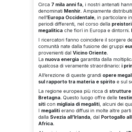
Circa
7 mila anni fa
, i nostri antenati ha
denominati
Menhir
. Ampiamente distribuit
nell’
Europa Occidentale
, in particolare i
periodi differenti, nel corso della
preistor
megalitica
che fiorì in Europa e dintorni.
I ricercatori fanno coincidere il sorgere d
comunità nate dalla fusione dei gruppi
eur
provenienti dal
Vicino Oriente
.
La
nuova energia
garantita dalla moltipli
qualcosa di veramente straordinario:
i pr
All’erezione di queste grandi
opere megal
sul rapporto tra materia e spirito
e sul s
La regione europea più ricca di
strutture
Bretagna
. Questo luogo offre delle
testi
siti
con
migliaia di megaliti
, alcuni dei qu
I
megaliti
erano diffusi in molte altre parti
dalla
Svezia all’Irlanda
, dal
Portogallo all
Africa
.