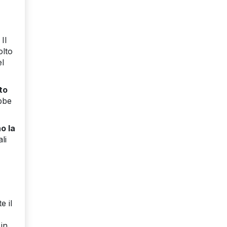
 Il
olto
l
to
ebbe
o la
li
e il
 in