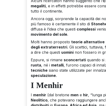
Alcuni ricercatori hanno suggerito che l’
E
megaliti
, e in effetti potrebbe essere con
tutto il continente.
Ancora oggi, sorprende la capacità dei no
più famoso è certamente il sito di
Stoneh
diffusa è l’idea che questi
complessi
veniss
movimento del sole
.
Molti hanno proposto
teorie alternative
degli extraterrestri
. Gli scettici, tuttav
a dire che questi
uomini
non fossero in gra
Eppure, si rimane
sconcertati
quando si 
ruota
, né i
metalli
, furono capaci di inna
tecniche
siano state utilizzate per innalza
speculazione
.
I Menhir
I
menhir
(dal bretone
men
e
hir
, “lunga p
Neolitico
, che potevano raggiungere anc
distribuiti
in
Europa, Africa ed Asia
, ma 