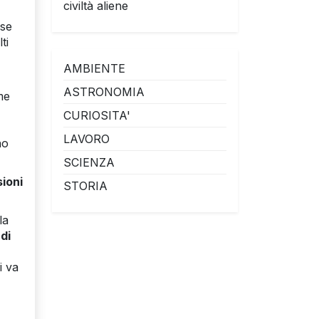
civiltà aliene
ose
ti
AMBIENTE
ASTRONOMIA
me
CURIOSITA'
LAVORO
no
SCIENZA
sioni
STORIA
la
di
i va