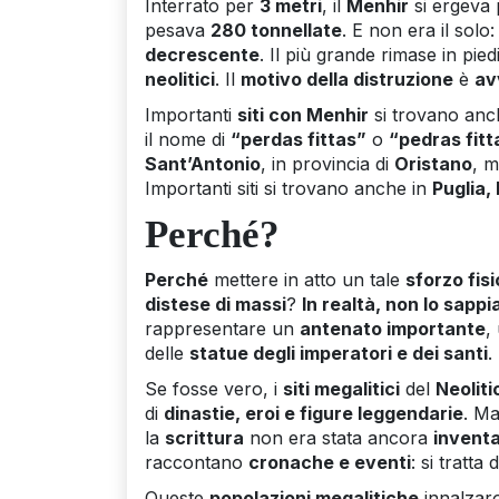
Interrato per
3 metri
, il
Menhir
si ergeva
pesava
280 tonnellate
. E non era il solo
decrescente
. Il più grande rimase in pie
neolitici
. Il
motivo della distruzione
è
av
Importanti
siti con Menhir
si trovano anc
il nome di
“perdas fittas”
o
“pedras fitt
Sant’Antonio
, in provincia di
Oristano
, 
Importanti siti si trovano anche in
Puglia,
Perché?
Perché
mettere in atto un tale
sforzo fisi
distese di massi
?
In realtà, non lo sapp
rappresentare un
antenato importante
,
delle
statue degli imperatori e dei santi
.
Se fosse vero, i
siti megalitici
del
Neoliti
di
dinastie, eroi e figure leggendarie
. Ma
la
scrittura
non era stata ancora
invent
raccontano
cronache e eventi
: si tratta 
Queste
popolazioni megalitiche
innalza