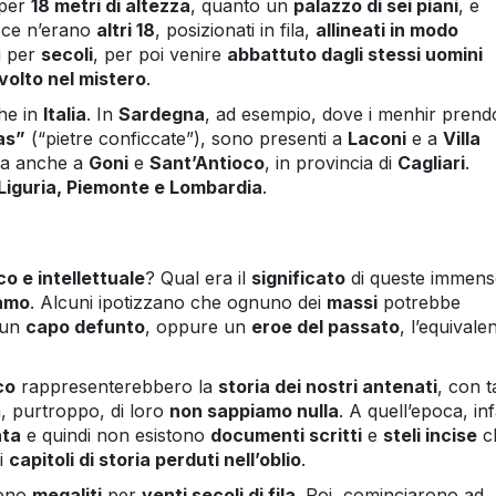
 per
18 metri di altezza
, quanto un
palazzo di sei piani
, e
: ce n’erano
altri 18
, posizionati in fila,
allineati in modo
di per
secoli
, per poi venire
abbattuto dagli stessi uomini
volto nel mistero
.
he in
Italia
. In
Sardegna
, ad esempio, dove i menhir pren
as”
(“pietre conficcate”), sono presenti a
Laconi
e a
Villa
ma anche a
Goni
e
Sant’Antioco
, in provincia di
Cagliari
.
 Liguria, Piemonte e Lombardia
.
co e intellettuale
? Qual era il
significato
di queste immens
iamo
. Alcuni ipotizzano che ognuno dei
massi
potrebbe
 un
capo defunto
, oppure un
eroe del passato
, l’equivale
co
rappresenterebbero la
storia dei nostri antenati
, con t
, purtroppo, di loro
non sappiamo nulla
. A quell’epoca, infa
ata
e quindi non esistono
documenti scritti
e
steli incise
c
di
capitoli di storia perduti nell’oblio
.
rono
megaliti
per
venti secoli di fila
. Poi, cominciarono ad