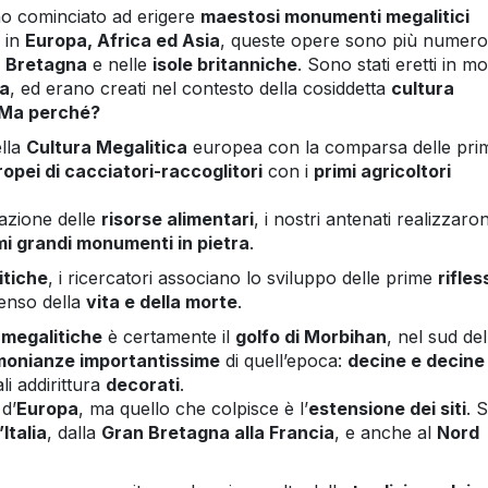
nno cominciato ad erigere
maestosi monumenti megalitici
i in
Europa, Africa ed Asia
, queste opere sono più numer
n
Bretagna
e nelle
isole britanniche
. Sono stati eretti in mol
ia
, ed erano creati nel contesto della cosiddetta
cultura
Ma perché?
ella
Cultura Megalitica
europea con la comparsa delle pri
opei di cacciatori-raccoglitori
con i
primi agricoltori
cazione delle
risorse alimentari
, i nostri antenati realizzaro
imi grandi monumenti in pietra
.
itiche
, i ricercatori associano lo sviluppo delle prime
rifles
enso della
vita e della morte
.
 megalitiche
è certamente il
golfo di Morbihan
, nel sud del
monianze importantissime
di quell’epoca:
decine e decine 
ali addirittura
decorati
.
 d’
Europa
, ma quello che colpisce è l’
estensione dei siti
. S
’Italia
, dalla
Gran Bretagna alla Francia
, e anche al
Nord