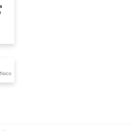
a
r
fisico