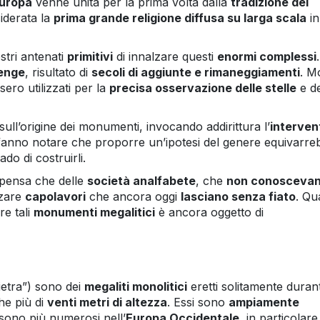
uropa
venne unita per la prima volta dalla
tradizione dei
siderata la
prima grande religione diffusa su larga scala
in
stri antenati
primitivi
di innalzare questi
enormi complessi
.
enge
, risultato di
secoli di aggiunte e rimaneggiamenti
. M
ero utilizzati per la
precisa osservazione delle stelle
e de
sull’origine dei monumenti, invocando addirittura l’
interven
ia, fanno notare che proporre un’ipotesi del genere equivarr
do di costruirli.
pensa che delle
società analfabete
, che
non conoscevan
lzare
capolavori
che ancora oggi
lasciano senza fiato
. Qua
re tali
monumenti megalitici
è ancora oggetto di
ietra”) sono dei
megaliti monolitici
eretti solitamente durant
he più di
venti metri di altezza
. Essi sono
ampiamente
sono più numerosi nell’
Europa Occidentale
, in particolare