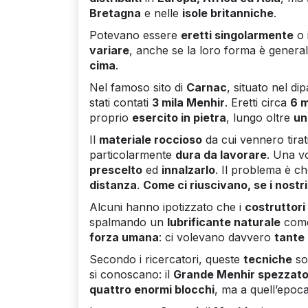
Bretagna
e nelle
isole britanniche
.
Potevano essere
eretti singolarmente
o 
variare
, anche se la loro forma è gener
cima
.
Nel famoso sito di
Carnac
, situato nel di
stati contati
3 mila Menhir
. Eretti circa
6 m
proprio
esercito in pietra
, lungo oltre
un
Il
materiale roccioso
da cui vennero tirati
particolarmente
dura da lavorare
. Una vo
prescelto
ed
innalzarlo
. Il problema è c
distanza
.
Come ci riuscivano, se i nost
Alcuni hanno ipotizzato che i
costruttori
spalmando un
lubrificante naturale
come
forza umana
: ci volevano davvero
tante
Secondo i ricercatori, queste
tecniche
so
si conoscano: il
Grande Menhir spezzato
quattro enormi blocchi
, ma a quell’epoc