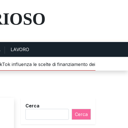
RIOSO
A
LAVORO
 influenza le scelte di finanziamento dei giovani |
Scoperte 
Cerca
Cerca