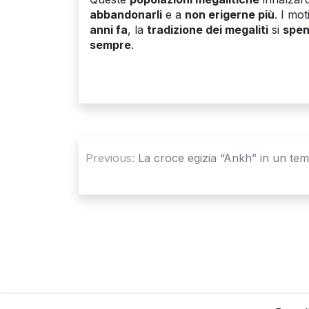
abbandonarli
e a
non erigerne più
. I mot
anni fa
, la
tradizione dei megaliti
si
spen
sempre
.
Navigazione
Previous:
La croce egizia “Ankh” in un tem
articoli