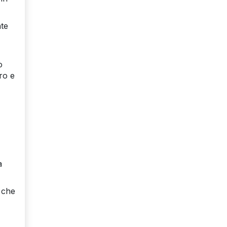
te
o
ro e
a
che