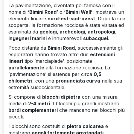
La pavimentazione, diventata poi famosa con il
nome di
‘Bimini Road’
o
‘Bimini Wall’
, mostrava un
elemento lineare
nord-est-sud-ovest
. Dopo la sua
scoperta, la formazione rocciosa è stata visitata ed
esaminata da
geologi, archeologi, antropologi,
ingegneri marini
e innumerevoli
subacquei
.
Poco distante da
Bimini Road
, successivamente gli
esploratori hanno trovato altre due
estensioni
lineari
tipo ‘marciapiede’, posizionate
parallelamente
alla formazione rocciosa. La
‘pavimentazione’ si estende per circa
0,5
chilometri
, con una
pronunciata curva
nella sua
estremità sudoccidentale.
Si compone di
blocchi di pietra
con una misura
media di
2-4 metri
. I blocchi più grandi mostrano
bordi complementari
che mancano nei blocchi più
piccoli.
I blocchi sono costituiti di
pietra calcarea
e
mostrano
angoli fortemente arrotondati
,