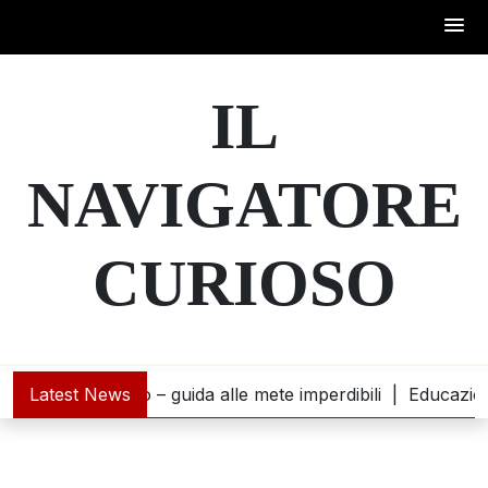
Skip
to
IL
content
NAVIGATORE
CURIOSO
contra l’oceano – guida alle mete imperdibili |
Latest News
Educazione f