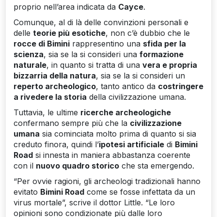
proprio nell’area indicata da
Cayce
.
Comunque, al di là delle convinzioni personali e
delle
teorie più esotiche
, non c’è dubbio che le
rocce di Bimini
rappresentino una
sfida per la
scienza
, sia se la si consideri una
formazione
naturale
, in quanto si tratta di una
vera e propria
bizzarria della natura
, sia se la si consideri un
reperto archeologico
, tanto antico da
costringere
a rivedere la storia
della civilizzazione umana.
Tuttavia, le ultime
ricerche archeologiche
confermano sempre più che la
civilizzazione
umana
sia cominciata molto prima di quanto si sia
creduto finora, quindi l’
ipotesi artificiale
di
Bimini
Road
si innesta in maniera abbastanza coerente
con il
nuovo quadro storico
che sta emergendo.
“Per ovvie ragioni, gli archeologi tradizionali hanno
evitato
Bimini Road
come se fosse infettata da un
virus mortale”, scrive il dottor Little. “Le loro
opinioni sono condizionate più dalle loro