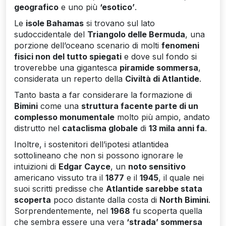
geografico
e uno più
‘esotico’
.
Le
isole Bahamas
si trovano sul lato
sudoccidentale del
Triangolo delle Bermuda
, una
porzione dell’oceano scenario di molti
fenomeni
fisici non del tutto spiegati
e dove sul fondo si
troverebbe una gigantesca
piramide sommersa
,
considerata un reperto della
Civiltà di Atlantide
.
Tanto basta a far considerare la formazione di
Bimini
come una
struttura facente parte di un
complesso monumentale
molto più ampio, andato
distrutto nel
cataclisma globale
di
13 mila anni fa
.
Inoltre, i sostenitori dell’ipotesi atlantidea
sottolineano che non si possono ignorare le
intuizioni di
Edgar Cayce
, un
noto sensitivo
americano vissuto tra il
1877
e il
1945
, il quale nei
suoi scritti predisse che
Atlantide sarebbe stata
scoperta
poco distante dalla costa di
North Bimini
.
Sorprendentemente, nel
1968
fu scoperta quella
che sembra essere una vera
‘strada’ sommersa